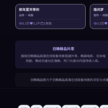
那年夏天等你
南风梦
战争
· 线路
冒险
· 线路
3.3万
3.2千
1年前
3.3万
日韩精品片库
围绕日韩精品高清在线观看场景搭建片单，韩国电影、日本电
视剧、韩综日漫分区清晰，热门与高分内容持续入库。
日韩精品
致力于
日韩精品高清在线观看
场景的浏览与点