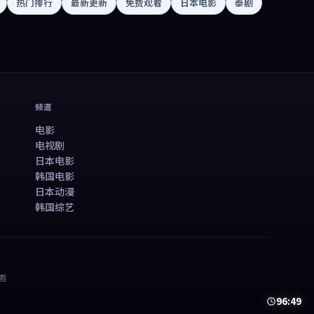
热门排行
最新更新
免费观看
日本电影
泰剧
频道
电影
电视剧
日本电影
韩国电影
日本动漫
韩国综艺
看
81:54
99:12
50:13
78:21
99:59
99:48
99:40
45:38
99:29
40:23
41:03
48:12
50:13
78:21
99:59
99:48
99:40
45:38
99:29
40:23
41:03
48:12
99:06
99:08
46:20
99:30
95:15
98:29
48:53
99:05
97:33
46:24
99:45
96:49