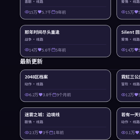
喜剧
· 线路
爱情
· 线路
15万
5.7千
9年前
15万
那年时间尽头重逢
Silent
战争
· 线路
爱情
· 线路
14万
5.6千
5年前
14万
最新更新
2048区档案
霓虹三公
动作
· 线路
冒险
· 线路
6.2万
3.8千
9个月前
12万
迷雾之城：边境线
若有一天
剧情
· 线路
动作
· 线路
2.3万
3千
1年前
3.1万