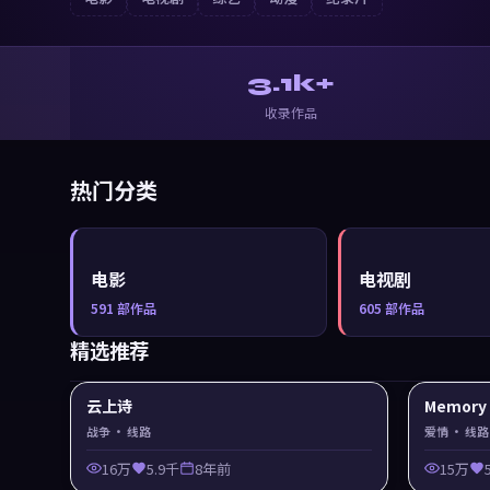
3.1k+
收录作品
热门分类
电影
电视剧
591
部作品
605
部作品
精选推荐
云上诗
Memor
战争
· 线路
爱情
· 线路
16万
5.9千
8年前
15万