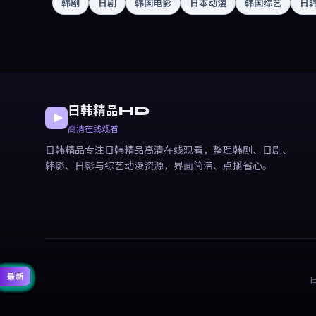
韩剧
日剧
韩国电影
日本动漫
韩国综艺
日
日韩精品HD
高清在线观看
日韩精品专注日韩精品高清在线观看，整理韩剧、日剧、
韩影、日影与综艺动漫资源，界面简洁、点播省心。
精选
精选
精选
精选
精选
精选
精选
精选
精选
精选
精选
精选
热门
热门
热门
热门
热门
热门
热门
热门
热门
热门
最新
最新
最新
最新
最新
最新
最新
最新
最新
最新
最新
最新