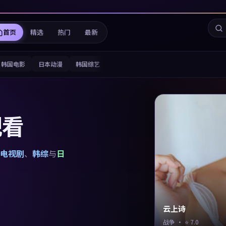
首页
精选
热门
最新
韩国电影
日本动漫
韩国综艺
观看
电视剧
、
韩综
与
日
云上诗
战争
· ⭐
7.0