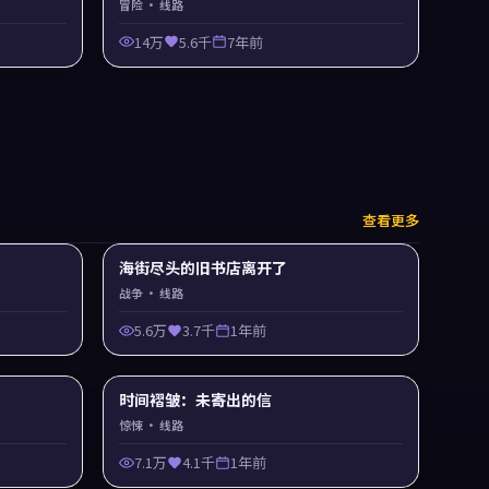
冒险
· 线路
14万
5.6千
7年前
查看更多
海街尽头的旧书店离开了
战争
· 线路
5.6万
3.7千
1年前
时间褶皱：未寄出的信
惊悚
· 线路
7.1万
4.1千
1年前