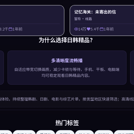
记忆海关：未寄出的信
冒险
· 线路
3.2千
1年前
14万
5.4千
1年前
为什么选择
日韩精品
？
多清晰度流畅播
自适应带宽切换画质，减少卡顿与等待，手机、平板、电脑端
均可稳定观看日韩精品内容。
播体验，持续整理韩剧、日剧、电影与综艺片单，按类型地区快速筛选；高清线
热门标签