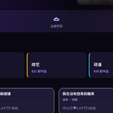
6
主要频道
综艺
动漫
621
部作品
636
部作品
y 裁缝铺
我在没有回来的醒来
战争
· 线路
5.8千
7年前
15万
5.8千
2年前