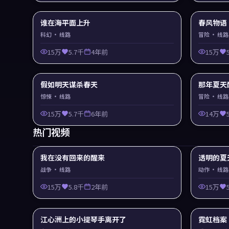
谁在海平面上升
春风物语
科幻
· 线路
冒险
· 线路
15万
5.7千
4年前
15万
假如明天谋杀春天
那年夏天
惊悚
· 线路
冒险
· 线路
15万
5.7千
6年前
14万
热门视频
我在没有回来的醒来
透明的夏
战争
· 线路
动作
· 线路
15万
5.8千
2年前
15万
江心洲上的小提琴手离开了
霓虹档案