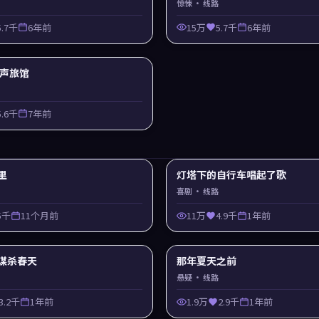
惊悚
· 线路
5.7千
6年前
15万
5.7千
6年前
 回声旅馆
5.6千
7年前
里
灯塔下的自行车唱起了歌
喜剧
· 线路
5千
11个月前
11万
4.9千
1年前
谋杀春天
那年夏天之前
悬疑
· 线路
3.2千
1年前
1.9万
2.9千
1年前