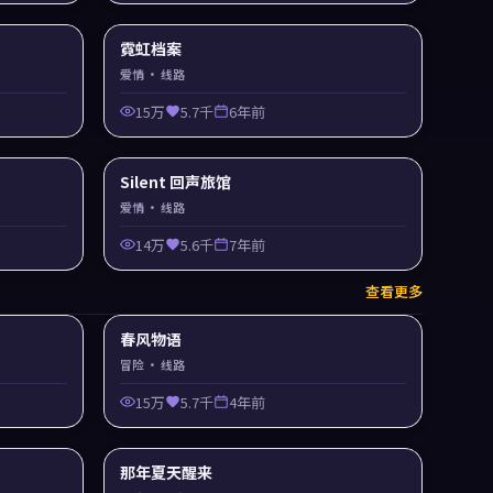
霓虹档案
爱情
· 线路
15万
5.7千
6年前
Silent 回声旅馆
爱情
· 线路
14万
5.6千
7年前
查看更多
春风物语
冒险
· 线路
15万
5.7千
4年前
那年夏天醒来