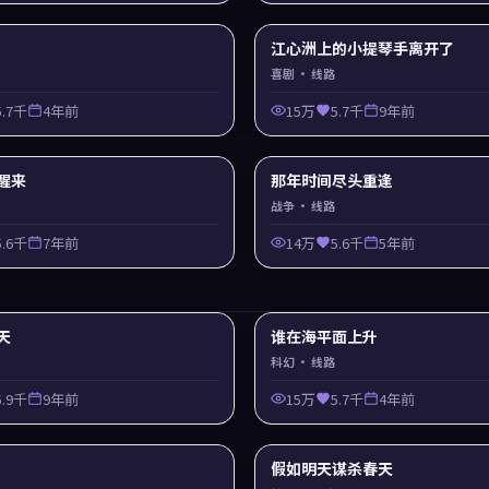
江心洲上的小提琴手离开了
喜剧
· 线路
5.7千
4年前
15万
5.7千
9年前
醒来
那年时间尽头重逢
战争
· 线路
5.6千
7年前
14万
5.6千
5年前
天
谁在海平面上升
科幻
· 线路
5.9千
9年前
15万
5.7千
4年前
假如明天谋杀春天