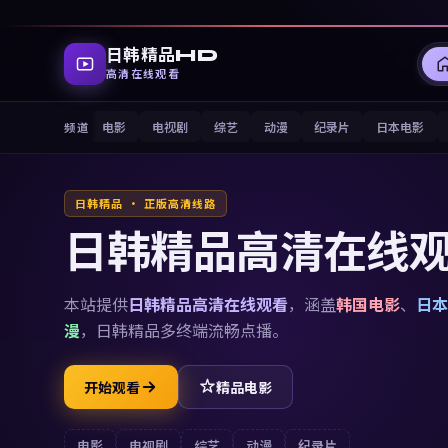
日韩精品HD
高清在线观看
电影
电视剧
综艺
动漫
纪录片
日本电影
频道
日韩精品 · 正版高清线路
日韩精品高清在线
本站提供
日韩精品高清在线观看
，涵盖
韩国电影
、
日本
漫
，
日韩精品
多终端流畅点播。
开始观看
精品电影
电影
电视剧
综艺
动漫
纪录片